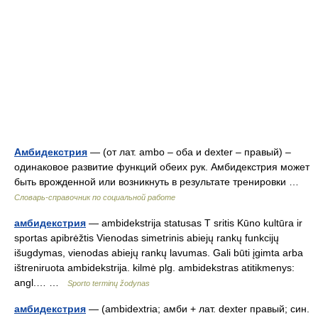
Амбидекстрия
— (от лат. ambo – оба и dexter – правый) –
одинаковое развитие функций обеих рук. Амбидекстрия может
быть врожденной или возникнуть в результате тренировки …
Словарь-справочник по социальной работе
амбидекстрия
— ambidekstrija statusas T sritis Kūno kultūra ir
sportas apibrėžtis Vienodas simetrinis abiejų rankų funkcijų
išugdymas, vienodas abiejų rankų lavumas. Gali būti įgimta arba
ištreniruota ambidekstrija. kilmė plg. ambidekstras atitikmenys:
angl.… …
Sporto terminų žodynas
амбидекстрия
— (ambidextria; амби + лат. dexter правый; син.