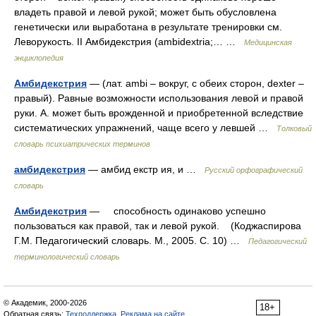
владеть правой и левой рукой; может быть обусловлена
генетически или выработана в результате тренировки см.
Леворукость. II Амбидекстрия (ambidextria;… …
Медицинская
энциклопедия
Амбидекстрия
— (лат. ambi – вокруг, с обеих сторон, dexter –
правый). Равные возможности использования левой и правой
руки. А. может быть врожденной и приобретенной вследствие
систематических упражнений, чаще всего у левшей …
Толковый
словарь психиатрических терминов
амбидекстрия
— амбид екстр ия, и …
Русский орфографический
словарь
Амбидекстрия
— способность одинаково успешно
пользоваться как правой, так и левой рукой. (Коджаспирова
Г.М. Педагогический словарь. М., 2005. С. 10) …
Педагогический
терминологический словарь
© Академик, 2000-2026
18+
Обратная связь:
Техподдержка
,
Реклама на сайте