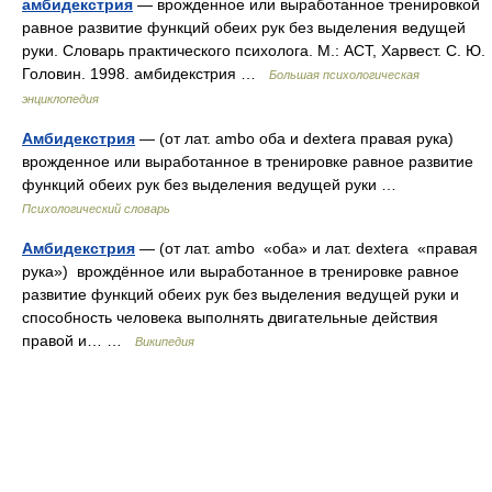
амбидекстрия
— врожденное или выработанное тренировкой
равное развитие функций обеих рук без выделения ведущей
руки. Словарь практического психолога. М.: АСТ, Харвест. С. Ю.
Головин. 1998. амбидекстрия …
Большая психологическая
энциклопедия
Амбидекстрия
— (от лат. ambo оба и dextera правая рука)
врожденное или выработанное в тренировке равное развитие
функций обеих рук без выделения ведущей руки …
Психологический словарь
Амбидекстрия
— (от лат. ambo «оба» и лат. dextera «правая
рука») врождённое или выработанное в тренировке равное
развитие функций обеих рук без выделения ведущей руки и
способность человека выполнять двигательные действия
правой и… …
Википедия