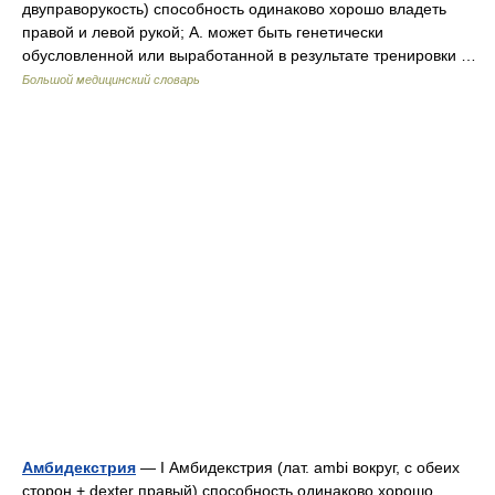
двуправорукость) способность одинаково хорошо владеть
правой и левой рукой; А. может быть генетически
обусловленной или выработанной в результате тренировки …
Большой медицинский словарь
Амбидекстрия
— I Амбидекстрия (лат. ambi вокруг, с обеих
сторон + dexter правый) способность одинаково хорошо